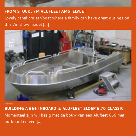
FROM STOCK: 7M ALUFLEET AMSTELVLET
Lovely canal cruiser/boat where a family can have great outings on:
this 7m show model [...]
15
Jan
NIEUWS
BUILDING A 666 INBOARD & ALUFLEET SLOEP 5.70 CLASSIC
Momenteel zijn wij bezig met de bouw van een Alufleet 666 met
outboard en een [...]