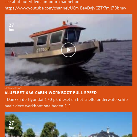
see al of our videos on oour channel on
https://www.youtube.com/channel/UCm-BeADyjvCZTr7mjl7Dbmw
27
Jun
MEDIA NIEUWS
ALUFLEET 666 CABIN WORKBOOT FULL SPEED
Dankzij de Hyundai 170 pk diesel en het snelle onderwaterschip
haalt deze werkboot snelheden [...]
27
Jun